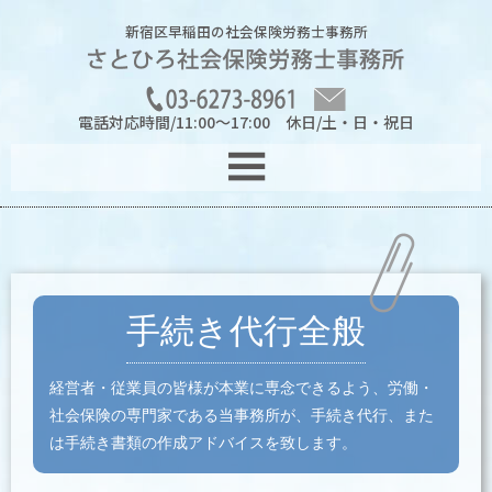
新宿区早稲田の社会保険労務士事務所
電話対応時間/11:00～17:00 休日/土・日・祝日
メ
☰
ニ
ュ
ー
手続き代行全般
経営者・従業員の皆様が本業に専念できるよう、労働・
社会保険の専門家である
当事務所が、手続き代行、また
は手続き書類の作成アドバイスを致します。